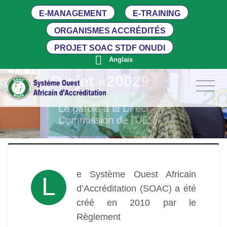
E-MANAGEMENT
E-TRAINING
ORGANISMES ACCRÉDITÉS
PROJET SOAC STDF ONUDI
Anglais
Projet «200290 - UNIDO / PG 
La parole à la Directrice du Secteur Privé à la
Commission de l'UEMOA
e Système Ouest Africain
L
d’Accréditation (SOAC) a été
créé en 2010 par le
Règlement