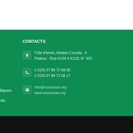
CONTACTS
Côte d'Ivoire, Abidjan Cocody - II
Plateau - Rue K104 X K125, N° 303
(+225) 07 88 72 68 00
(+225) 07 88 72 08 17
info@soacwaas.org
diques
www.soacwaas.org
nts