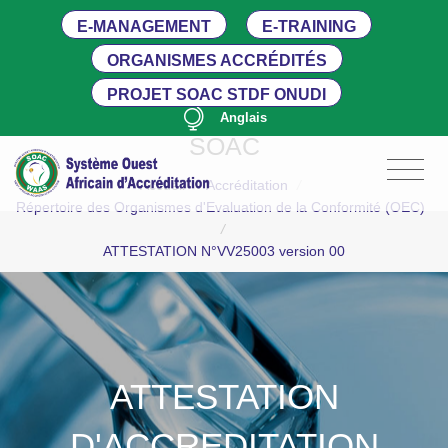
E-MANAGEMENT
E-TRAINING
ORGANISMES ACCRÉDITÉS
PROJET SOAC STDF ONUDI
Anglais
SOAC
Accueil
/
Accréditation
/
Répertoire des Organismes d'Evaluation de la Conformité (OEC)
/
ATTESTATION N°VV25003 version 00
ATTESTATION
D'ACCREDITATION