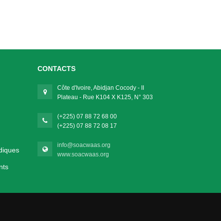
CONTACTS
Côte d'Ivoire, Abidjan Cocody - II
Plateau - Rue K104 X K125, N° 303
(+225) 07 88 72 68 00
(+225) 07 88 72 08 17
info@soacwaas.org
diques
www.soacwaas.org
nts