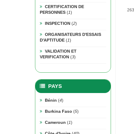
CERTIFICATION DE
263
PERSONNES
(
1
)
INSPECTION
(
2
)
ORGANISATEURS D'ESSAIS
D'APTITUDE
(
1
)
VALIDATION ET
VERIFICATION
(
3
)
PAYS
Bénin
(
4
)
Burkina Faso
(
5
)
Cameroun
(
1
)
Côte d'Ivoire
(
40
)