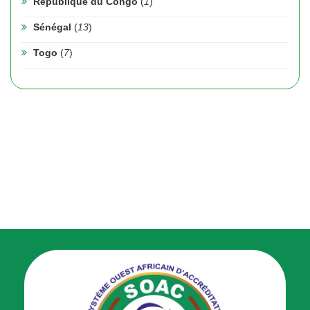
République du Congo
(
1
)
Sénégal
(
13
)
Togo
(
7
)