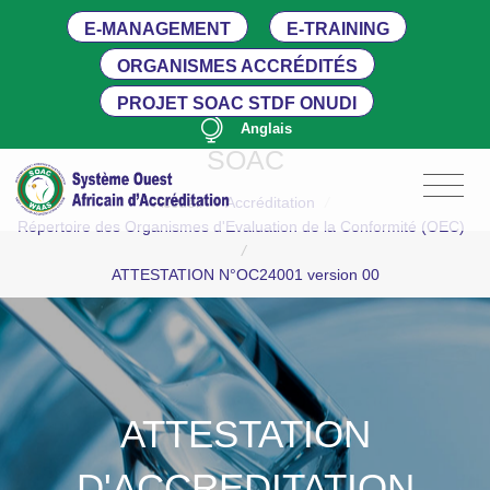
E-MANAGEMENT
E-TRAINING
ORGANISMES ACCRÉDITÉS
PROJET SOAC STDF ONUDI
Anglais
SOAC
Accueil
/
Accréditation
/
Répertoire des Organismes d'Evaluation de la Conformité (OEC)
/
ATTESTATION N°OC24001 version 00
ATTESTATION
D'ACCREDITATION