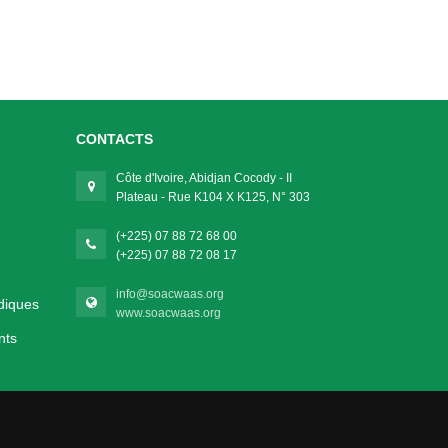
CONTACTS
Côte d'Ivoire, Abidjan Cocody - II
Plateau - Rue K104 X K125, N° 303
(+225) 07 88 72 68 00
(+225) 07 88 72 08 17
info@soacwaas.org
diques
www.soacwaas.org
nts