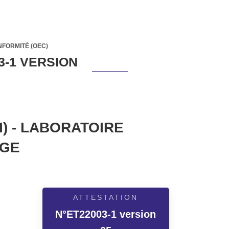
NFORMITÉ (OEC)
3-1 VERSION
) - LABORATOIRE
AGE
ATTESTATION
N°ET22003-1 version