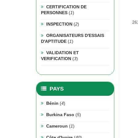
CERTIFICATION DE
PERSONNES
(
1
)
26
INSPECTION
(
2
)
ORGANISATEURS D'ESSAIS
D'APTITUDE
(
1
)
VALIDATION ET
VERIFICATION
(
3
)
PAYS
Bénin
(
4
)
Burkina Faso
(
5
)
Cameroun
(
1
)
Côte d'Ivoire
(
40
)