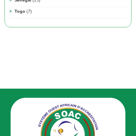
Sénégal
(
13
)
Togo
(
7
)