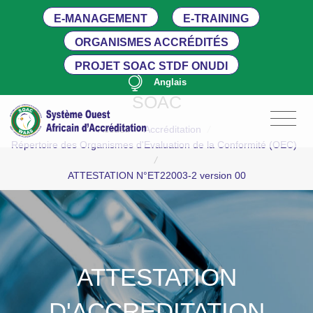
E-MANAGEMENT
E-TRAINING
ORGANISMES ACCRÉDITÉS
PROJET SOAC STDF ONUDI
Anglais
SOAC
Accueil
/
Accréditation
/
Répertoire des Organismes d'Evaluation de la Conformité (OEC)
/
ATTESTATION N°ET22003-2 version 00
ATTESTATION
D'ACCREDITATION