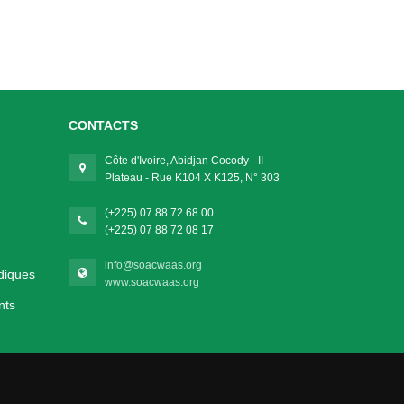
CONTACTS
Côte d'Ivoire, Abidjan Cocody - II
Plateau - Rue K104 X K125, N° 303
(+225) 07 88 72 68 00
(+225) 07 88 72 08 17
info@soacwaas.org
diques
www.soacwaas.org
nts