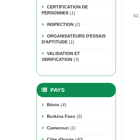
CERTIFICATION DE
PERSONNES
(
1
)
52,
INSPECTION
(
2
)
ORGANISATEURS D'ESSAIS
D'APTITUDE
(
1
)
VALIDATION ET
VERIFICATION
(
3
)
PAYS
Bénin
(
4
)
Burkina Faso
(
5
)
Cameroun
(
1
)
Côte d'Ivoire
(
40
)