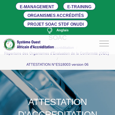
E-MANAGEMENT
E-TRAINING
ORGANISMES ACCRÉDITÉS
PROJET SOAC STDF ONUDI
Anglais
SOAC
Accueil
/
Accréditation
/
Répertoire des Organismes d'Evaluation de la Conformité (OEC)
/
ATTESTATION N°ES18003 version 06
ATTESTATION
D'ACCREDITATION