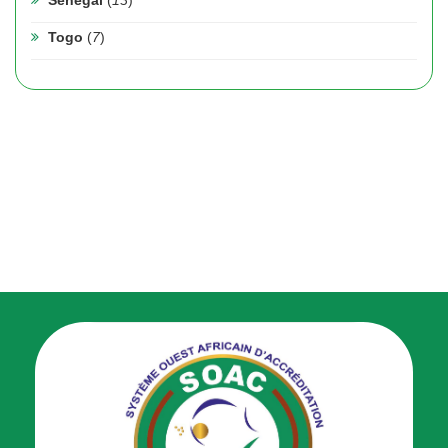
Sénégal
(
13
)
Togo
(
7
)