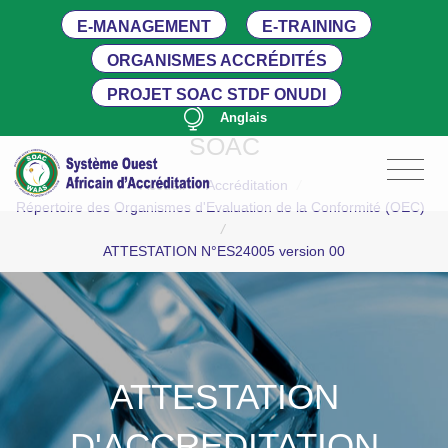
E-MANAGEMENT
E-TRAINING
ORGANISMES ACCRÉDITÉS
PROJET SOAC STDF ONUDI
Anglais
SOAC
Accueil
/
Accréditation
/
Répertoire des Organismes d'Evaluation de la Conformité (OEC)
/
ATTESTATION N°ES24005 version 00
ATTESTATION
D'ACCREDITATION