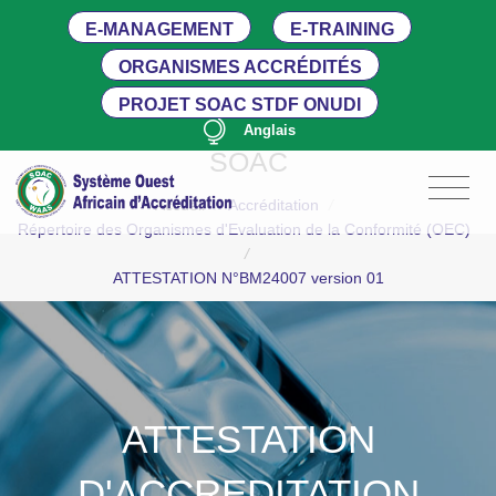
E-MANAGEMENT
E-TRAINING
ORGANISMES ACCRÉDITÉS
PROJET SOAC STDF ONUDI
Anglais
SOAC
Accueil
/
Accréditation
/
Répertoire des Organismes d'Evaluation de la Conformité (OEC)
/
ATTESTATION N°BM24007 version 01
ATTESTATION
D'ACCREDITATION